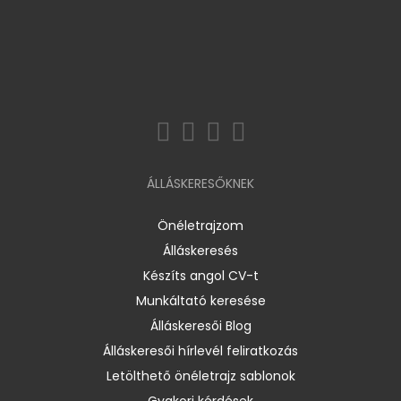
ÁLLÁSKERESŐKNEK
Önéletrajzom
Álláskeresés
Készíts angol CV-t
Munkáltató keresése
Álláskeresői Blog
Álláskeresői hírlevél feliratkozás
Letölthető önéletrajz sablonok
Gyakori kérdések