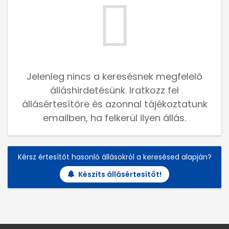
Jelenleg nincs a keresésnek megfelelő
álláshirdetésünk. Iratkozz fel
állásértesítőre és azonnal tájékoztatunk
emailben, ha felkerül ilyen állás.
Kérsz értesítőt hasonló állásokról a keresésed alapján?
Készíts állásértesítőt!