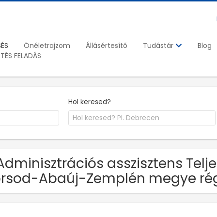
SÉS
Önéletrajzom
Állásértesítő
Blog
Tudástár
ETÉS FELADÁS
Hol keresed?
Adminisztrációs asszisztens Telj
rsod-Abaúj-Zemplén megye ré