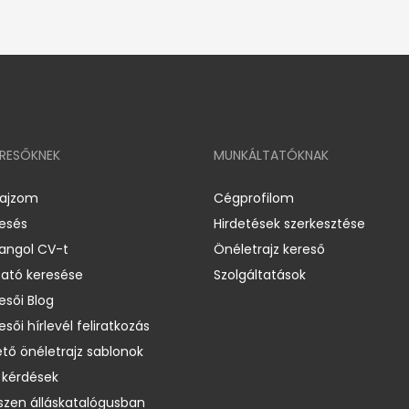
ERESŐKNEK
MUNKÁLTATÓKNAK
rajzom
Cégprofilom
resés
Hirdetések szerkesztése
 angol CV-t
Önéletrajz kereső
ató keresése
Szolgáltatások
esői Blog
esői hírlevél feliratkozás
ető önéletrajz sablonok
 kérdések
zen álláskatalógusban