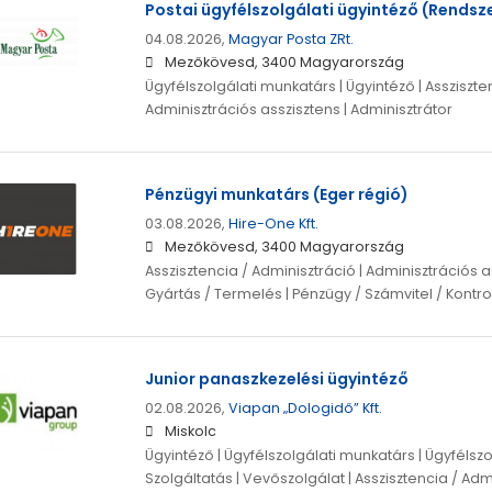
Postai ügyfélszolgálati ügyintéző (Rendsz
04.08.2026,
Magyar Posta ZRt.
Mezőkövesd, 3400 Magyarország
Ügyfélszolgálati munkatárs | Ügyintéző | Assziszte
Adminisztrációs asszisztens | Adminisztrátor
Pénzügyi munkatárs (Eger régió)
03.08.2026,
Hire-One Kft.
Mezőkövesd, 3400 Magyarország
Asszisztencia / Adminisztráció | Adminisztrációs as
Gyártás / Termelés | Pénzügy / Számvitel / Kontro
Junior panaszkezelési ügyintéző
02.08.2026,
Viapan „Dologidő” Kft.
Miskolc
Ügyintéző | Ügyfélszolgálati munkatárs | Ügyfélszo
Szolgáltatás | Vevőszolgálat | Asszisztencia / Adm