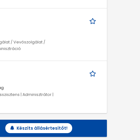
gálat / Vevőszolgálat /
inisztráció
ág
szisztens | Adminisztrátor |
Készíts állásértesítőt!