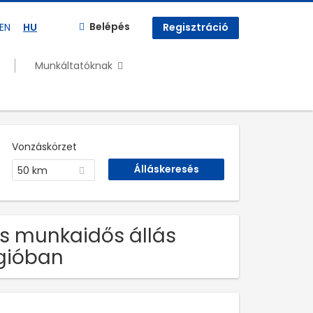
Belépés
EN
HU
Regisztráció
Munkáltatóknak
Vonzáskörzet
50 km
es munkaidős állás
gióban