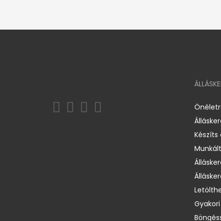
ÁLLÁSK
Önélet
Álláske
Készíts
Munkált
Állásker
Állásker
Letölth
Gyakori
Böngéss