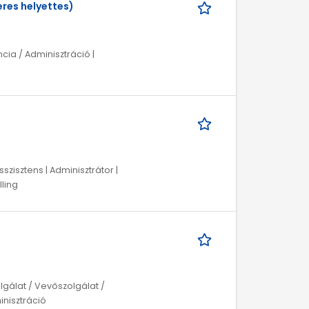
eres helyettes)
ncia / Adminisztráció |
szisztens | Adminisztrátor |
lling
lgálat / Vevőszolgálat /
inisztráció