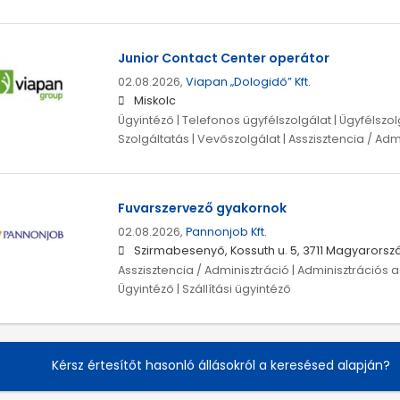
Junior Contact Center operátor
02.08.2026,
Viapan „Dologidő” Kft.
Miskolc
Ügyintéző | Telefonos ügyfélszolgálat | Ügyfélszol
Szolgáltatás | Vevőszolgálat | Asszisztencia / Adm
Fuvarszervező gyakornok
02.08.2026,
Pannonjob Kft.
Szirmabesenyő, Kossuth u. 5, 3711 Magyarorsz
Asszisztencia / Adminisztráció | Adminisztrációs as
Ügyintéző | Szállítási ügyintéző
Kérsz értesítőt hasonló állásokról a keresésed alapján?