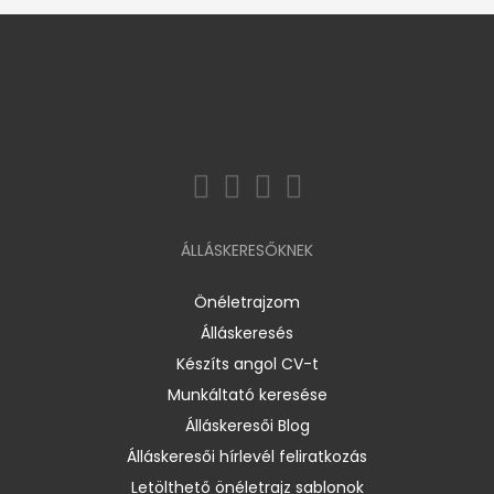
ÁLLÁSKERESŐKNEK
Önéletrajzom
Álláskeresés
Készíts angol CV-t
Munkáltató keresése
Álláskeresői Blog
Álláskeresői hírlevél feliratkozás
Letölthető önéletrajz sablonok