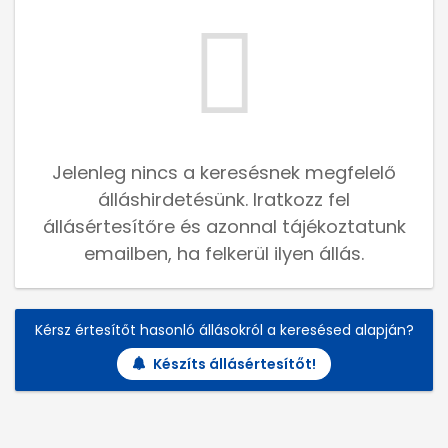
Jelenleg nincs a keresésnek megfelelő
álláshirdetésünk. Iratkozz fel
állásértesítőre és azonnal tájékoztatunk
emailben, ha felkerül ilyen állás.
Kérsz értesítőt hasonló állásokról a keresésed alapján?
Készíts állásértesítőt!