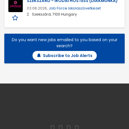
SZEKSZÁRD - IRODAI HOSTESS (DIÁKMUNKA)
03.08.2026,
Job Force Iskolaszövetkezet
Szekszárd, 7100 Hungary
Do you want new jobs emailed to you based on your
search?
Subscribe to Job Alerts