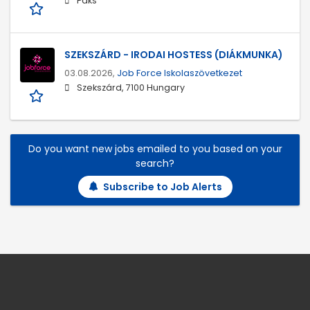
Paks
SZEKSZÁRD - IRODAI HOSTESS (DIÁKMUNKA)
03.08.2026,
Job Force Iskolaszövetkezet
Szekszárd, 7100 Hungary
Do you want new jobs emailed to you based on your
search?
Subscribe to Job Alerts