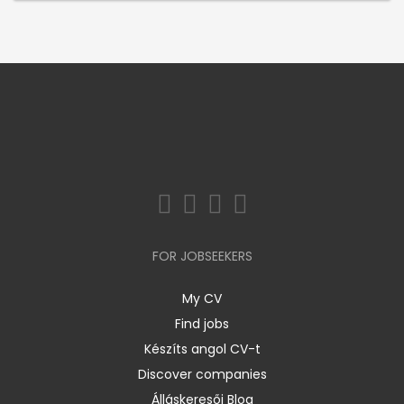
FOR JOBSEEKERS
My CV
Find jobs
Készíts angol CV-t
Discover companies
Álláskeresői Blog