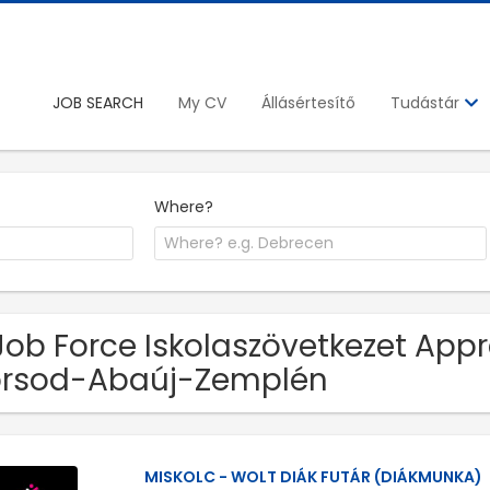
JOB SEARCH
My CV
Állásértesítő
Tudástár
Where?
Job Force Iskolaszövetkezet Appr
orsod-Abaúj-Zemplén
MISKOLC - WOLT DIÁK FUTÁR (DIÁKMUNKA)