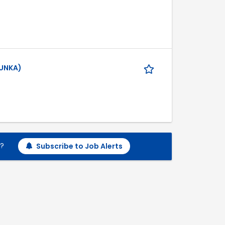
MUNKA)
h?
Subscribe to Job Alerts