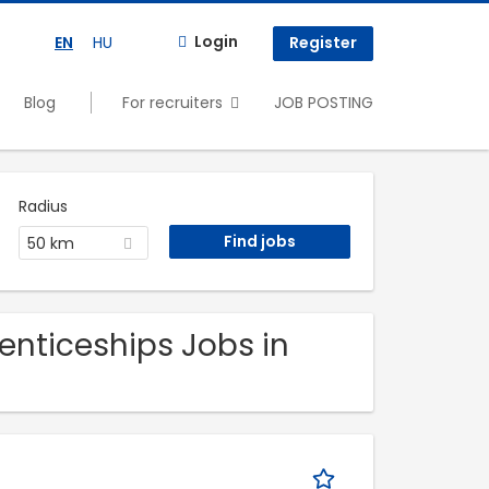
Login
EN
HU
Register
Blog
For recruiters
JOB POSTING
Radius
50 km
enticeships Jobs in