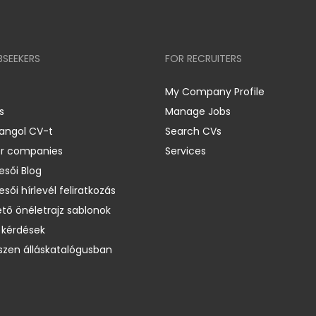
BSEEKERS
FOR RECRUITERS
My Company Profile
s
Manage Jobs
 angol CV-t
Search CVs
er companies
Services
esői Blog
esői hírlevél feliratkozás
ető önéletrajz sablonok
 kérdések
zen álláskatalógusban