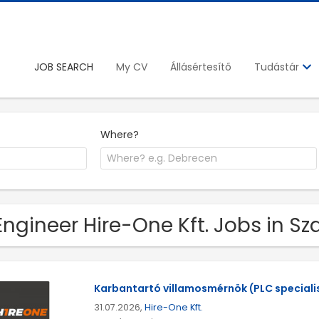
JOB SEARCH
My CV
Állásértesítő
Tudástár
Where?
Engineer Hire-One Kft. Jobs in 
Karbantartó villamosmérnök (PLC speciali
31.07.2026,
Hire-One Kft.