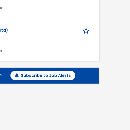
on
sta)
on
h?
Subscribe to Job Alerts