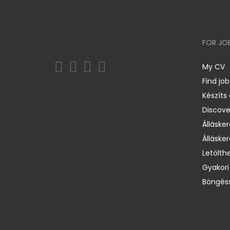
FOR JO
My CV
Find job
Készíts
Discov
Állásker
Állásker
Letölth
Gyakori
Böngéss