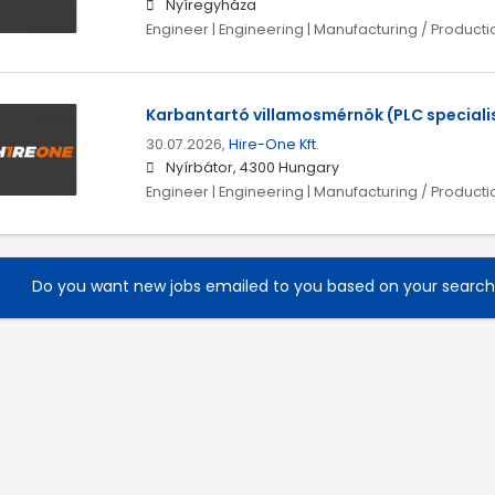
Nyíregyháza
Engineer | Engineering | Manufacturing / Producti
Karbantartó villamosmérnök (PLC speciali
30.07.2026,
Hire-One Kft.
Nyírbátor, 4300 Hungary
Engineer | Engineering | Manufacturing / Producti
Do you want new jobs emailed to you based on your searc