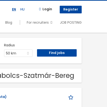
Login
EN
HU
Register
Blog
For recruiters
JOB POSTING
Radius
50 km
Szabolcs-Szatmár-Bereg
sta)