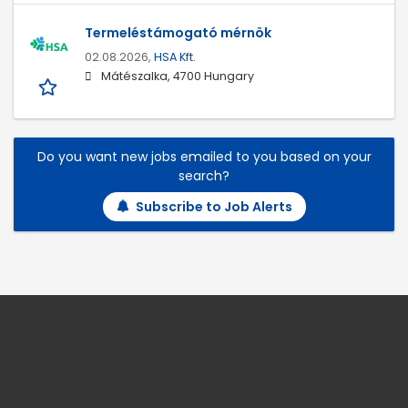
Termeléstámogató mérnök
02.08.2026,
HSA Kft.
Mátészalka, 4700 Hungary
Do you want new jobs emailed to you based on your
search?
Subscribe to Job Alerts