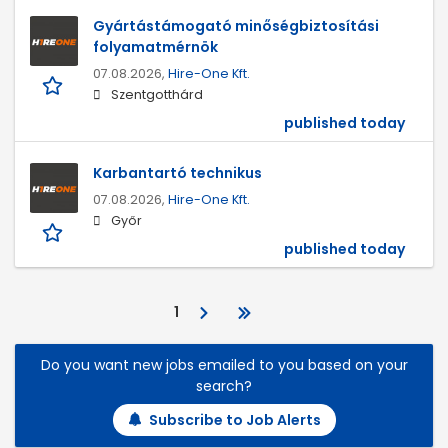
Gyártástámogató minőségbiztosítási
folyamatmérnök
07.08.2026,
Hire-One Kft.
Szentgotthárd
published today
Karbantartó technikus
07.08.2026,
Hire-One Kft.
Győr
published today
1
Do you want new jobs emailed to you based on your
search?
Subscribe to Job Alerts