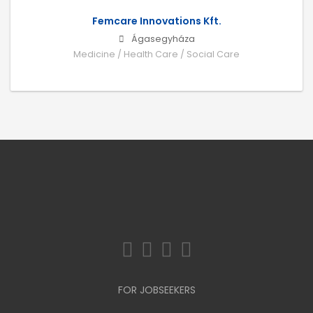
Femcare Innovations Kft.
Ágasegyháza
Medicine / Health Care / Social Care
FOR JOBSEEKERS