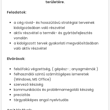
területére.
Feladatok:
a cég rövid- és hosszútávú stratégiai terveinek
kidolgozásában való részvétel
aktív részvétel a termék- és gyártásfejlesztés
vonalán
a kidolgozott tervek gyakorlati megvalósításában
való aktív részvétel
Elvárások:
felsőfokú végzettség, ( gépész- ; anyagmérnök )
felhasználói szintű számítógépes ismeretek
(Windows, MS Office)
szervező készség
kommunikációs és problémamegoldó készség
precizitás
tárgyalóképes angol nyelvtudás