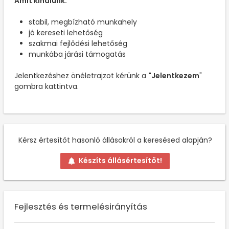
Amit kínálunk:
stabil, megbízható munkahely
jó kereseti lehetőség
szakmai fejlődési lehetőség
munkába járási támogatás
Jelentkezéshez önéletrajzot kérünk a
"Jelentkezem
"
gombra kattintva.
Kérsz értesítőt hasonló állásokról a keresésed alapján?
Készíts állásértesítőt!
Fejlesztés és termelésirányítás