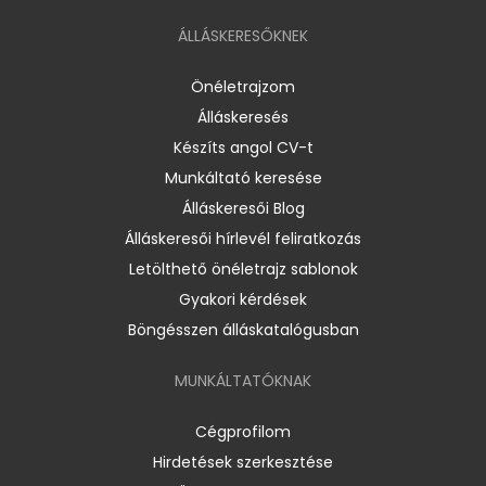
ÁLLÁSKERESŐKNEK
Önéletrajzom
Álláskeresés
Készíts angol CV-t
Munkáltató keresése
Álláskeresői Blog
Álláskeresői hírlevél feliratkozás
Letölthető önéletrajz sablonok
Gyakori kérdések
Böngésszen álláskatalógusban
MUNKÁLTATÓKNAK
Cégprofilom
Hirdetések szerkesztése