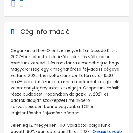
Cég információ
Cégünket a Hire-One Személyzeti Tanácsadó Kft-t
2007-ben alapítottuk. Azóta jelentős változáson
mentünk keresztül és mostanra elmondhatjuk, hogy
Magyarország egyik meghatározó fejvadász cégévé
váltunk. 2022-ben költöztünk be Tatán az új, 1000
nm2-es irodaházunkba, ami a mai kornak megfelelő
valamennyi igényünket kiszolgálja. Csapatunk másik
része budapesti irodánkban dolgozik. A 2021-es
adatok alapján szakképzett munkaerő
közvetítésében benne vagyunk a TOP 5
legjelentősebb fejvadász cégben.
Jelenleg 12 megyében, 110 vállalattal dolgozunk
együtt. 60%-ban autóipari TR1 és TR2-
...
Olvass tovább