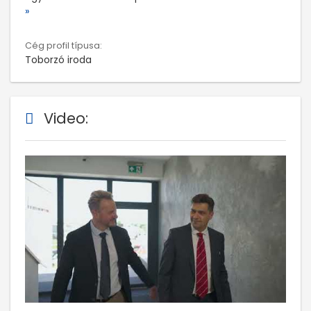
»
Cég profil típusa:
Toborzó iroda
Video: