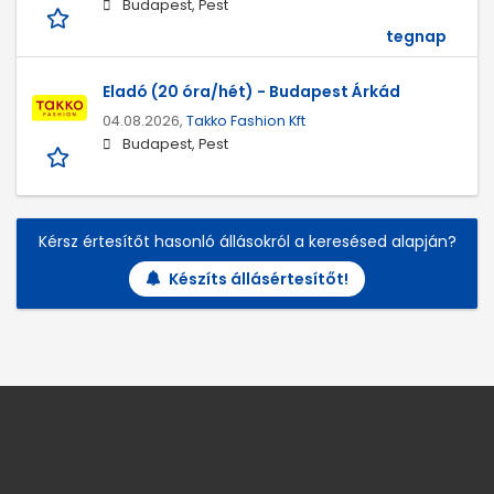
Budapest, Pest
tegnap
Eladó (20 óra/hét) - Budapest Árkád
04.08.2026,
Takko Fashion Kft
Budapest, Pest
Kérsz értesítőt hasonló állásokról a keresésed alapján?
Készíts állásértesítőt!