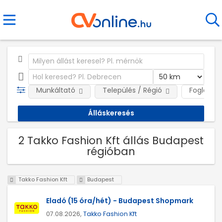
Munkáltató
Település / Régió
Foglalkoz
2 Takko Fashion Kft állás Budapest
régióban
Takko Fashion Kft
Budapest
Eladó (15 óra/hét) - Budapest Shopmark
07.08.2026,
Takko Fashion Kft