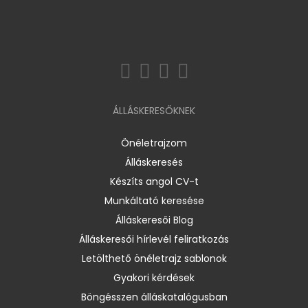
ÁLLÁSKERESŐKNEK
Önéletrajzom
Álláskeresés
Készíts angol CV-t
Munkáltató keresése
Álláskeresői Blog
Álláskeresői hírlevél feliratkozás
Letölthető önéletrajz sablonok
Gyakori kérdések
Böngésszen álláskatalógusban