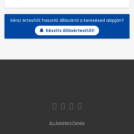
Kérsz értesítőt hasonló állásokról a keresésed alapján?
Készíts állásértesítőt!
ÁLLÁSKERESŐKNEK