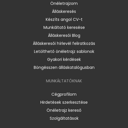
Önéletrajzom
Álláskeresés
Készíts angol CV-t
Munkáltató keresése
Álláskeresői Blog
Álláskeresői hírlevél feliratkozás
Letölthető önéletrajz sablonok
Gyakori kérdések
Böngésszen álláskatalógusban
MUNKÁLTATÓKNAK
Cégprofilom
Hirdetések szerkesztése
Önéletrajz kereső
Szolgáltatások