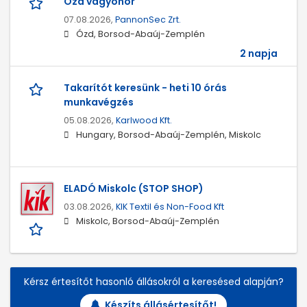
Ózd vagyonőr
07.08.2026,
PannonSec Zrt.
Ózd, Borsod-Abaúj-Zemplén
2 napja
Takarítót keresünk - heti 10 órás
munkavégzés
05.08.2026,
Karlwood Kft.
Hungary, Borsod-Abaúj-Zemplén, Miskolc
ELADÓ Miskolc (STOP SHOP)
03.08.2026,
KIK Textil és Non-Food Kft
Miskolc, Borsod-Abaúj-Zemplén
Kérsz értesítőt hasonló állásokról a keresésed alapján?
Készíts állásértesítőt!