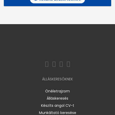
ÁLLÁSKERESŐKNEK
Önéletrajzom
Álláskeresés
Készíts angol CV-t
Munkáltató keresése