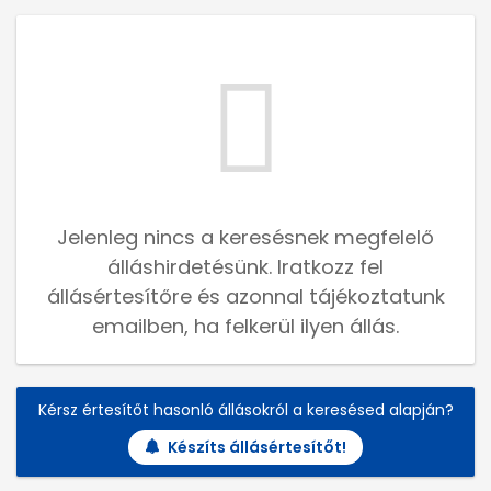
Jelenleg nincs a keresésnek megfelelő
álláshirdetésünk. Iratkozz fel
állásértesítőre és azonnal tájékoztatunk
emailben, ha felkerül ilyen állás.
Kérsz értesítőt hasonló állásokról a keresésed alapján?
Készíts állásértesítőt!