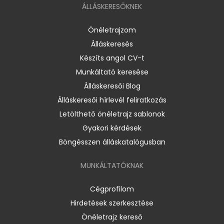
ÁLLÁSKERESŐKNEK
Önéletrajzom
Álláskeresés
Készíts angol CV-t
Munkáltató keresése
Álláskeresői Blog
Álláskeresői hírlevél feliratkozás
Letölthető önéletrajz sablonok
Gyakori kérdések
Böngésszen álláskatalógusban
MUNKÁLTATÓKNAK
Cégprofilom
Hirdetések szerkesztése
Önéletrajz kereső