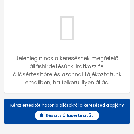
Jelenleg nincs a keresésnek megfelelő
álláshirdetésünk. Iratkozz fel
állásértesítőre és azonnal tájékoztatunk
emailben, ha felkerül ilyen állás.
Kérsz értesítőt hasonló állásokról a keresésed alapján?
Készíts állásértesítőt!