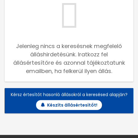
Jelenleg nincs a keresésnek megfelelő
álláshirdetésünk. Iratkozz fel
állásértesítőre és azonnal tájékoztatunk
emailben, ha felkerül ilyen állás.
Kérsz értesítőt hasonló állásokról a keresésed alapján?
Készíts állásértesítőt!