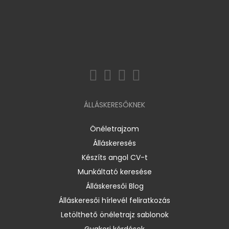
ÁLLÁSKERESŐKNEK
Önéletrajzom
Álláskeresés
Készíts angol CV-t
Munkáltató keresése
Álláskeresői Blog
Álláskeresői hírlevél feliratkozás
Letölthető önéletrajz sablonok
Gyakori kérdések