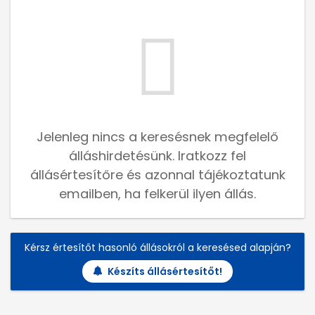
Jelenleg nincs a keresésnek megfelelő
álláshirdetésünk. Iratkozz fel
állásértesítőre és azonnal tájékoztatunk
emailben, ha felkerül ilyen állás.
Kérsz értesítőt hasonló állásokról a keresésed alapján?
Készíts állásértesítőt!