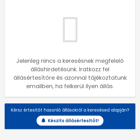
Jelenleg nincs a keresésnek megfelelő
álláshirdetésünk. Iratkozz fel
állásértesítőre és azonnal tájékoztatunk
emailben, ha felkerül ilyen állás.
Kérsz értesítőt hasonló állásokról a keresésed alapján?
Készíts állásértesítőt!