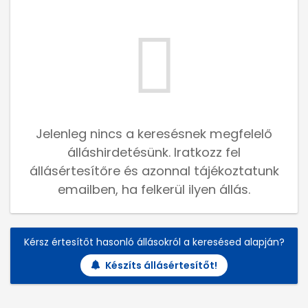
Jelenleg nincs a keresésnek megfelelő
álláshirdetésünk. Iratkozz fel
állásértesítőre és azonnal tájékoztatunk
emailben, ha felkerül ilyen állás.
Kérsz értesítőt hasonló állásokról a keresésed alapján?
Készíts állásértesítőt!