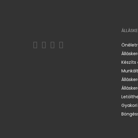
ÁLLÁSK
Önélet
Álláske
Készíts
Munkált
Állásker
Állásker
Letölth
Gyakori
Böngéss