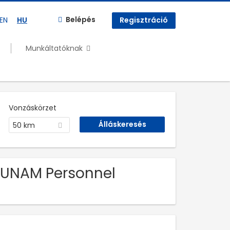
Belépés
EN
HU
Regisztráció
Munkáltatóknak
Vonzáskörzet
50 km
 HUNAM Personnel