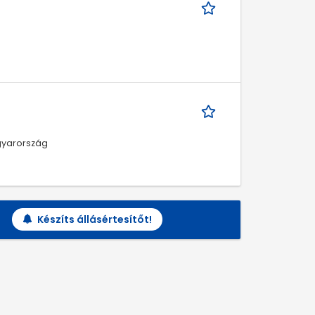
agyarország
Készíts állásértesítőt!