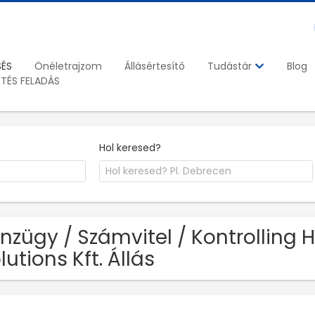
SÉS
Önéletrajzom
Állásértesítő
Blog
Tudástár
ETÉS FELADÁS
Hol keresed?
nzügy / Számvitel / Kontrolling
lutions Kft. Állás