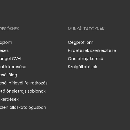
ERESŐKNEK
MUNKÁLTATÓKNAK
rajzom
Cégprofilom
resés
Hirdetések szerkesztése
 angol CV-t
Önéletrajz kereső
ató keresése
Szolgáltatások
esői Blog
esői hírlevél feliratkozás
ető önéletrajz sablonok
 kérdések
zen álláskatalógusban