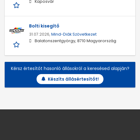
Kaposvár
Bolti kisegítő
31.07.2026,
Mind-Diák Szövetkezet
Balatonszentgyörgy, 8710 Magyarország
Kérsz értesítőt hasonló állásokról a keresésed alapján?
Készíts állásértesítőt!