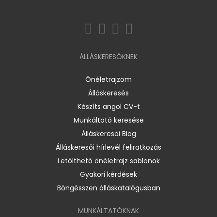
ÁLLÁSKERESŐKNEK
Önéletrajzom
Álláskeresés
Készíts angol CV-t
Munkáltató keresése
Álláskeresői Blog
Álláskeresői hírlevél feliratkozás
Letölthető önéletrajz sablonok
Gyakori kérdések
Böngésszen álláskatalógusban
MUNKÁLTATÓKNAK