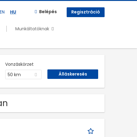
Belépés
EN
HU
Regisztráció
Munkáltatóknak
Vonzáskörzet
50 km
an