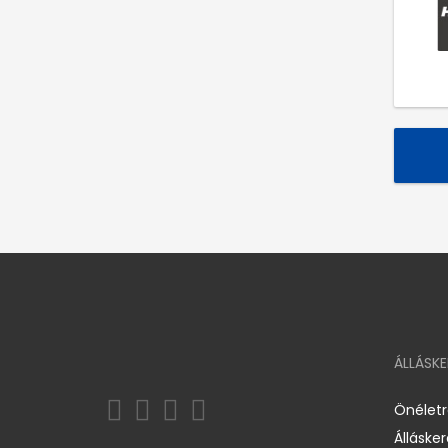
ÁLLÁSK
Önélet
Álláske