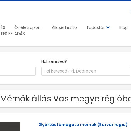
SÉS
Önéletrajzom
Állásértesítő
Blog
Tudástár
ETÉS FELADÁS
Hol keresed?
 Mérnök állás Vas megye régiób
Gyártástámogató mérnök (Sárvár régió)