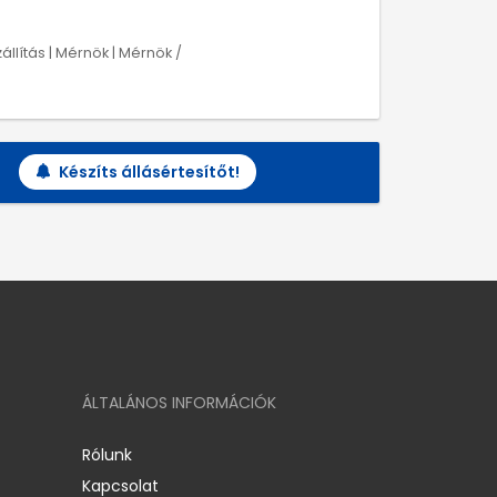
zállítás | Mérnök | Mérnök /
Készíts állásértesítőt!
ÁLTALÁNOS INFORMÁCIÓK
Rólunk
Kapcsolat