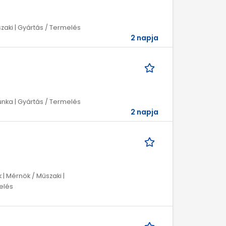
zaki | Gyártás / Termelés
2 napja
unka | Gyártás / Termelés
2 napja
 Mérnök / Műszaki |
melés