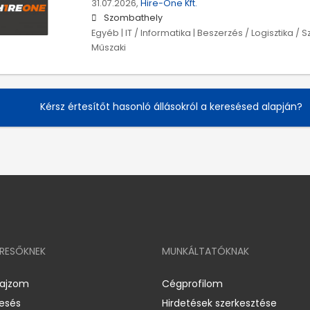
31.07.2026,
Hire-One Kft.
Szombathely
Egyéb | IT / Informatika | Beszerzés / Logisztika / S
Műszaki
Kérsz értesítőt hasonló állásokról a keresésed alapján?
ERESŐKNEK
MUNKÁLTATÓKNAK
rajzom
Cégprofilom
resés
Hirdetések szerkesztése