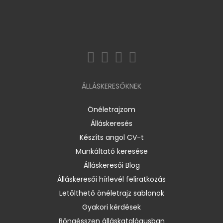
ÁLLÁSKERESŐKNEK
Önéletrajzom
Álláskeresés
Készíts angol CV-t
Munkáltató keresése
Álláskeresői Blog
Álláskeresői hírlevél feliratkozás
Letölthető önéletrajz sablonok
Gyakori kérdések
Böngésszen álláskatalógusban