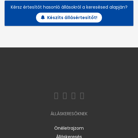
Kérsz értesítőt hasonló állásokról a keresésed alapján?
Készíts állásértesítőt!
ÁLLÁSKERESŐKNEK
Önéletrajzom
Álláskeresés