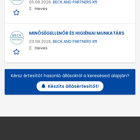
05.08.2026,
BECK AND PARTNERS Kft.
Heves
MINŐSÉGELLENŐR ÉS HIGIÉNIAI MUNKATÁRS
03.08.2026,
BECK AND PARTNERS Kft.
Heves
Kérsz értesítőt hasonló állásokról a keresésed alapján?
Készíts állásértesítőt!