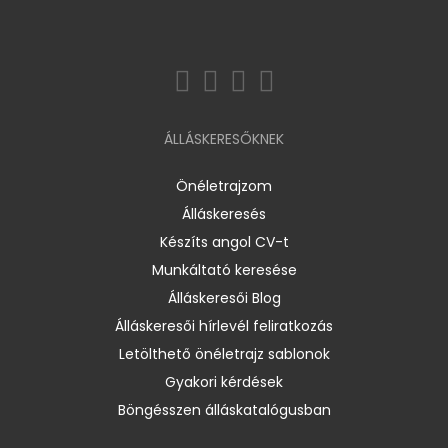
ÁLLÁSKERESŐKNEK
Önéletrajzom
Álláskeresés
Készíts angol CV-t
Munkáltató keresése
Álláskeresői Blog
Álláskeresői hírlevél feliratkozás
Letölthető önéletrajz sablonok
Gyakori kérdések
Böngésszen álláskatalógusban