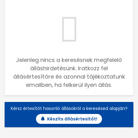
Jelenleg nincs a keresésnek megfelelő
álláshirdetésünk. Iratkozz fel
állásértesítőre és azonnal tájékoztatunk
emailben, ha felkerül ilyen állás.
Kérsz értesítőt hasonló állásokról a keresésed alapján?
Készíts állásértesítőt!