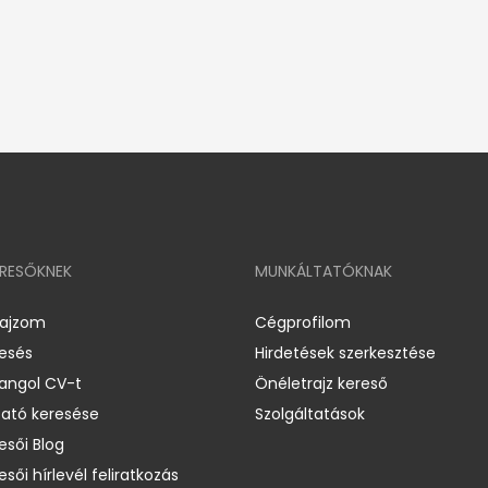
ERESŐKNEK
MUNKÁLTATÓKNAK
rajzom
Cégprofilom
resés
Hirdetések szerkesztése
 angol CV-t
Önéletrajz kereső
ató keresése
Szolgáltatások
esői Blog
esői hírlevél feliratkozás