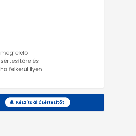
 megfelelő
lásértesítőre és
a felkerül ilyen
Készíts állásértesítőt!