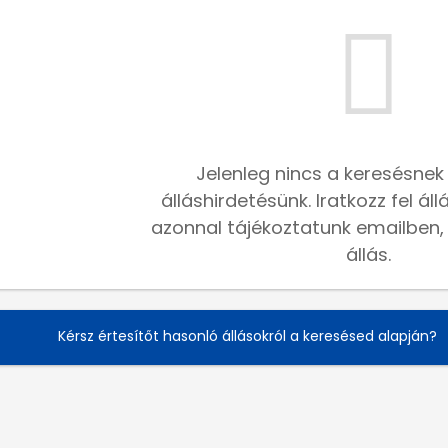
Jelenleg nincs a keresésnek
álláshirdetésünk. Iratkozz fel ál
azonnal tájékoztatunk emailben, h
állás.
Kérsz értesítőt hasonló állásokról a keresésed alapján?