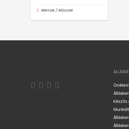
Mérnök / Műszaki
ÁLLÁSK
Önélet
Álláske
Készíts
Munkált
Állásker
Állásker