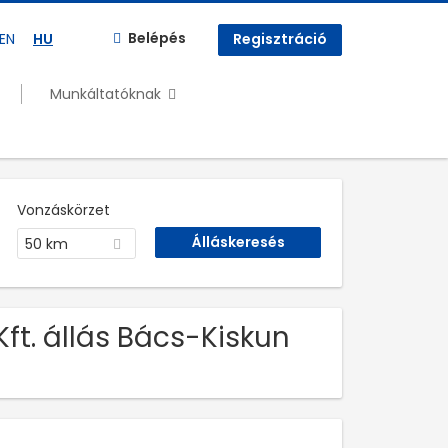
Belépés
EN
HU
Regisztráció
Munkáltatóknak
Vonzáskörzet
50 km
ft. állás Bács-Kiskun