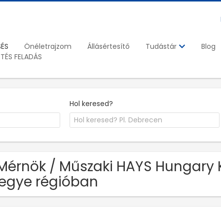
SÉS
Önéletrajzom
Állásértesítő
Blog
Tudástár
ETÉS FELADÁS
Hol keresed?
Mérnök / Műszaki HAYS Hungary K
egye régióban