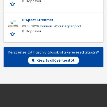
Kaposvár
E-Sport Streamer
03.08.2026,
Pannon-Work Cégcsoport
Kaposvár
Kérsz értesítőt hasonló állásokról a keresésed alapján?
Készíts állásértesítőt!