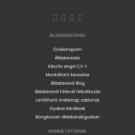
ÁLLÁSKERESŐKNEK
Önéletrajzom
Álláskeresés
Készíts angol CV-t
Munkáltató keresése
Álláskeresői Blog
Álláskeresői hírlevél feliratkozás
Letölthető önéletrajz sablonok
Gyakori kérdések
Böngésszen álláskatalógusban
MUNKÁLTATÓKNAK