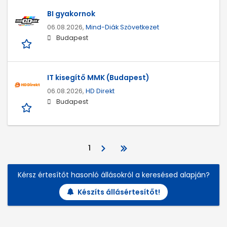
BI gyakornok
06.08.2026,
Mind-Diák Szövetkezet
Budapest
IT kisegítő MMK (Budapest)
06.08.2026,
HD Direkt
Budapest
1
Kérsz értesítőt hasonló állásokról a keresésed alapján?
Készíts állásértesítőt!