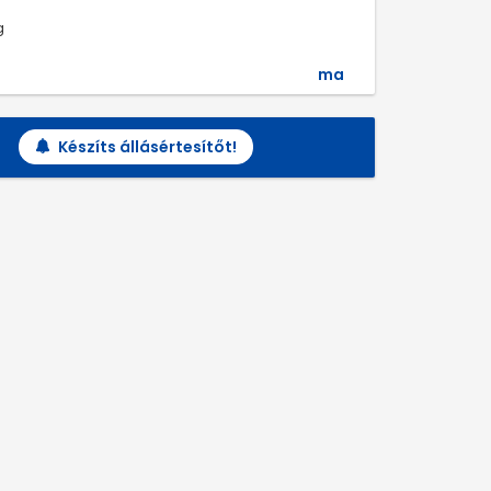
g
ma
Készíts állásértesítőt!