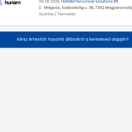
06.08.2026,
HUNAM Personnel Solutions Kft.
Mágocs, Szabadság u. 39, 7342 Magyarorszá
Gyártás / Termelés
Kérsz értesítőt hasonló állásokról a keresésed alapján?