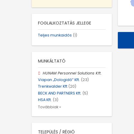
FOGLALKOZTATÁS JELLEGE
Teljes munkaidős
(1)
MUNKÁLTATÓ
HUNAM Personnel Solutions Kft.
Viapan „Dologidő” Kft.
(23)
Trenkwalder Kft
(20)
BECK AND PARTNERS Kft.
(5)
HSA Kft.
(3)
Továbbiak »
TELEPÜLÉS / RÉGIÓ