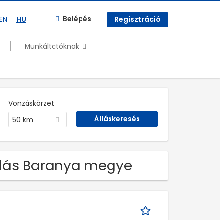
Belépés
EN
HU
Regisztráció
Munkáltatóknak
Vonzáskörzet
50 km
Állás Baranya megye