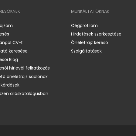
ERESŐKNEK
MUNKÁLTATÓKNAK
rajzom
Cégprofilom
resés
Hirdetések szerkesztése
 angol CV-t
Önéletrajz kereső
ató keresése
Szolgáltatások
esői Blog
esői hírlevél feliratkozás
ető önéletrajz sablonok
 kérdések
zen álláskatalógusban