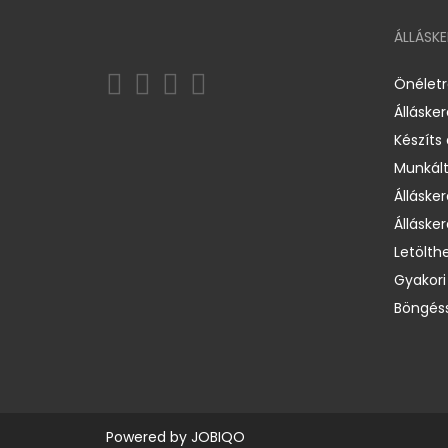
ÁLLÁSK
Önélet
Álláske
Készíts
Munkált
Állásker
Állásker
Letölth
Gyakori
Böngéss
Powered by
JOBIQO