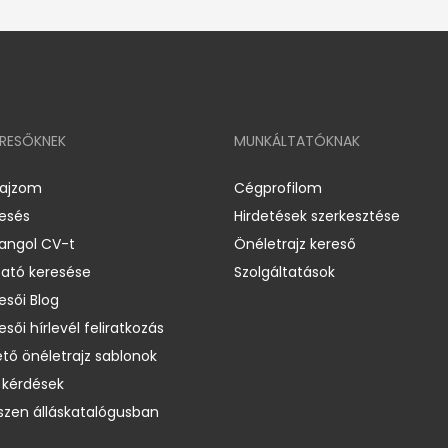
ERESŐKNEK
MUNKÁLTATÓKNAK
rajzom
Cégprofilom
resés
Hirdetések szerkesztése
 angol CV-t
Önéletrajz kereső
ató keresése
Szolgáltatások
esői Blog
esői hírlevél feliratkozás
ető önéletrajz sablonok
 kérdések
zen álláskatalógusban