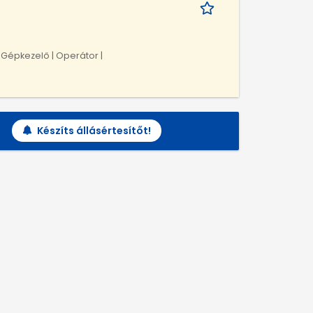
| Gépkezelő | Operátor |
Készíts állásértesítőt!