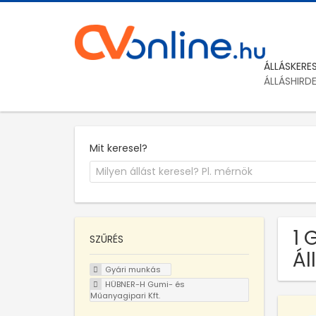
ÁLLÁSKERE
ÁLLÁSHIRD
Mit keresel?
1 
SZŰRÉS
Ál
Gyári munkás
HÜBNER-H Gumi- és
Műanyagipari Kft.