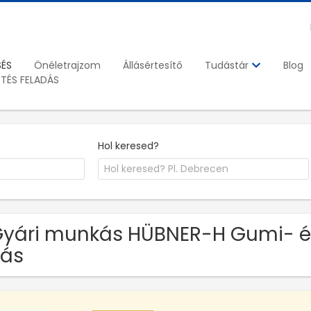
SÉS
Önéletrajzom
Állásértesítő
Blog
Tudástár
ETÉS FELADÁS
Hol keresed?
Gyári munkás HÜBNER-H Gumi- és
lás