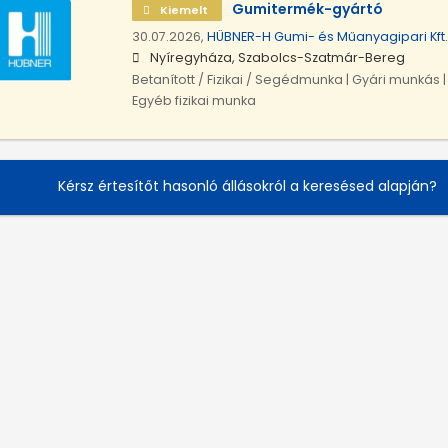
Gumitermék-gyártó
Kiemelt
30.07.2026,
HÜBNER-H Gumi- és Műanyagipari Kft.
Nyíregyháza, Szabolcs-Szatmár-Bereg
Betanított / Fizikai / Segédmunka | Gyári munkás 
Egyéb fizikai munka
Kérsz értesítőt hasonló állásokról a keresésed alapján?