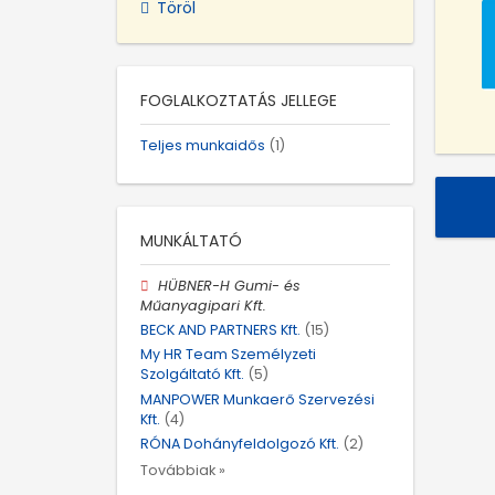
Töröl
FOGLALKOZTATÁS JELLEGE
Teljes munkaidős
(1)
MUNKÁLTATÓ
HÜBNER-H Gumi- és
Műanyagipari Kft.
BECK AND PARTNERS Kft.
(15)
My HR Team Személyzeti
Szolgáltató Kft.
(5)
MANPOWER Munkaerő Szervezési
Kft.
(4)
RÓNA Dohányfeldolgozó Kft.
(2)
Továbbiak »