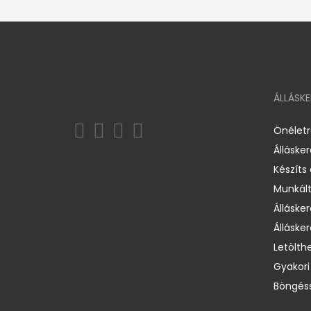
ÁLLÁSK
Önélet
Álláske
Készíts
Munkált
Állásker
Állásker
Letölth
Gyakori
Böngéss