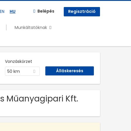
Belépés
EN
HU
Regisztráció
Munkáltatóknak
Vonzáskörzet
50 km
 Műanyagipari Kft.