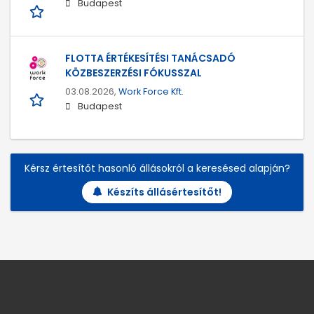
Budapest
FLOTTA ÉRTÉKESÍTÉSI TANÁCSADÓ
KÖZBESZERZÉSI FÓKUSSZAL
03.08.2026,
Work Force Kft.
Budapest
Kérsz értesítőt hasonló állásokról a keresésed alapján?
Készíts állásértesítőt!