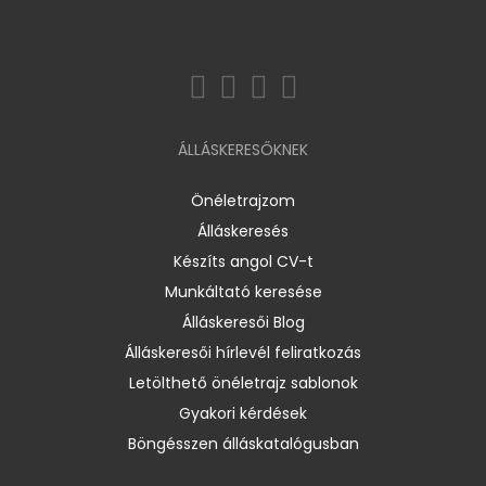
ÁLLÁSKERESŐKNEK
Önéletrajzom
Álláskeresés
Készíts angol CV-t
Munkáltató keresése
Álláskeresői Blog
Álláskeresői hírlevél feliratkozás
Letölthető önéletrajz sablonok
Gyakori kérdések
Böngésszen álláskatalógusban