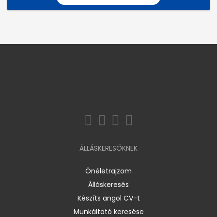
ÁLLÁSKERESŐKNEK
Önéletrajzom
Álláskeresés
Készíts angol CV-t
Munkáltató keresése