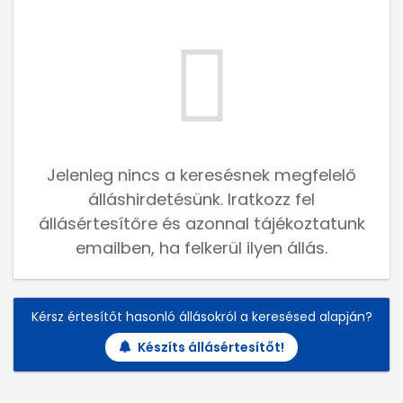
Jelenleg nincs a keresésnek megfelelő
álláshirdetésünk. Iratkozz fel
állásértesítőre és azonnal tájékoztatunk
emailben, ha felkerül ilyen állás.
Kérsz értesítőt hasonló állásokról a keresésed alapján?
Készíts állásértesítőt!