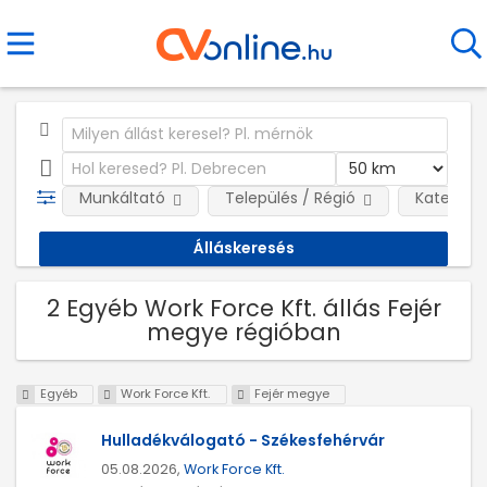
Munkáltató
Település / Régió
Kategóri
2 Egyéb Work Force Kft. állás Fejér
megye régióban
Egyéb
Work Force Kft.
Fejér megye
Hulladékválogató - Székesfehérvár
05.08.2026,
Work Force Kft.