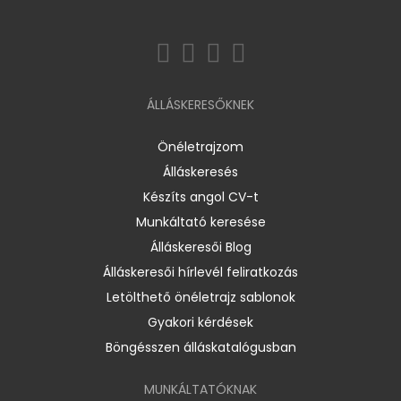
ÁLLÁSKERESŐKNEK
Önéletrajzom
Álláskeresés
Készíts angol CV-t
Munkáltató keresése
Álláskeresői Blog
Álláskeresői hírlevél feliratkozás
Letölthető önéletrajz sablonok
Gyakori kérdések
Böngésszen álláskatalógusban
MUNKÁLTATÓKNAK