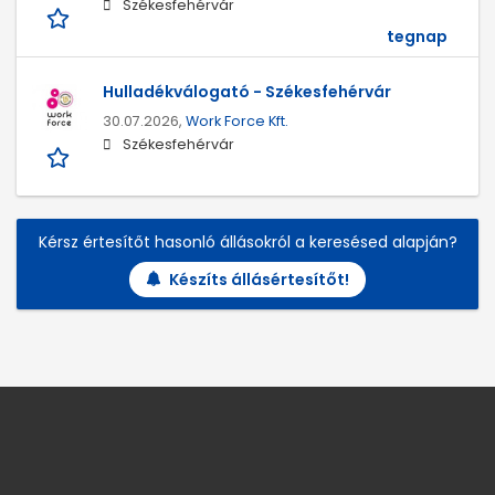
Székesfehérvár
tegnap
Hulladékválogató - Székesfehérvár
30.07.2026,
Work Force Kft.
Székesfehérvár
Kérsz értesítőt hasonló állásokról a keresésed alapján?
Készíts állásértesítőt!