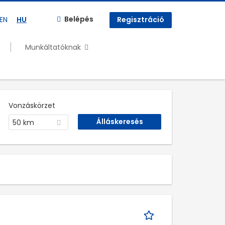
Belépés
EN
HU
Regisztráció
Munkáltatóknak
Vonzáskörzet
50 km