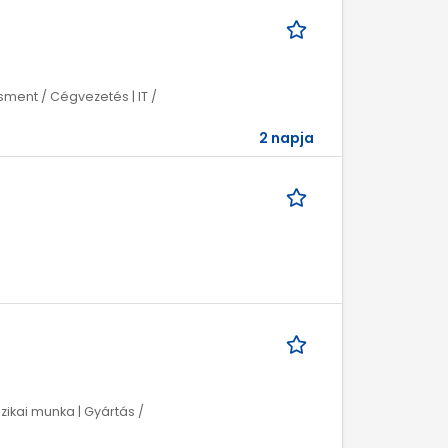
ment / Cégvezetés | IT /
2 napja
zikai munka | Gyártás /