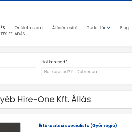
SÉS
Önéletrajzom
Állásértesítő
Blog
Tudástár
ETÉS FELADÁS
Hol keresed?
yéb Hire-One Kft. Állás
Értékesítési specialista (Győr régió)