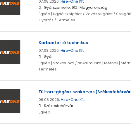
07.08.2026,
Hire-One Kft.
Győrszemere, 9121 Magyarország
Egyéb | Ügyfélszolgálat / Vevőszolgálat / Szolgált
Gyártás / Termelés
Karbantartó technikus
07.08.2026,
Hire-One Kft.
Győr
Egyéb | Szakmunka / fizikai munka | Mérnök | Mérnö
Termelés
Fül-orr-gégész szakorvos (Székesfehérvár
06.08.2026,
Hire-One Kft.
Székesfehérvár
Egyéb