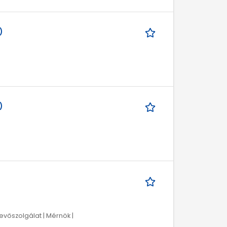
)
)
evőszolgálat | Mérnök |