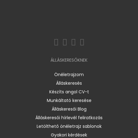
ÁLLÁSKERESŐKNEK
Önéletrajzom
Álláskeresés
Készíts angol CV-t
Munkáltató keresése
Álláskeresői Blog
Álláskeresői hírlevél feliratkozás
Letölthető önéletrajz sablonok
Gyakori kérdések