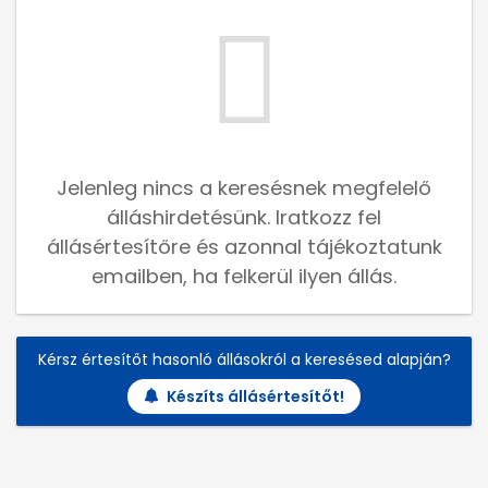
Jelenleg nincs a keresésnek megfelelő
álláshirdetésünk. Iratkozz fel
állásértesítőre és azonnal tájékoztatunk
emailben, ha felkerül ilyen állás.
Kérsz értesítőt hasonló állásokról a keresésed alapján?
Készíts állásértesítőt!