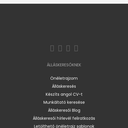
ÁLLÁSKERESŐKNEK
Önéletrajzom
Álláskeresés
Készíts angol CV-t
Munkáltató keresése
Álláskeresői Blog
Álláskeresői hírlevél feliratkozás
Letölthető önéletrajz sablonok