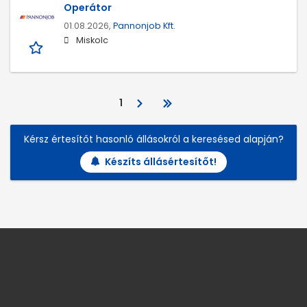
Operátor
01.08.2026,
Pannonjob Kft.
Miskolc
1
Kérsz értesítőt hasonló állásokról a keresésed alapján?
Készíts állásértesítőt!