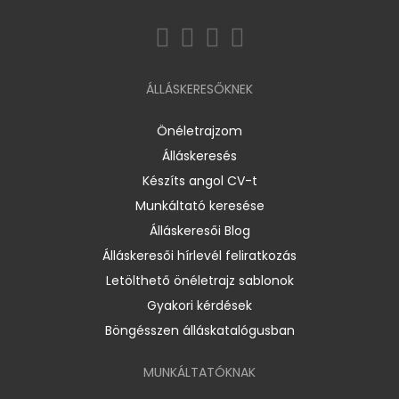
ÁLLÁSKERESŐKNEK
Önéletrajzom
Álláskeresés
Készíts angol CV-t
Munkáltató keresése
Álláskeresői Blog
Álláskeresői hírlevél feliratkozás
Letölthető önéletrajz sablonok
Gyakori kérdések
Böngésszen álláskatalógusban
MUNKÁLTATÓKNAK