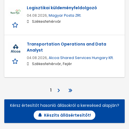
Logisztikai küldeményfeldolgozó
04.08.2026,
Magyar Posta ZRt.
Székesfehérvár
Transportation Operations and Data
Analyst
04.08.2026,
Alcoa Shared Services Hungary Kft.
Székesfehérvár, Fejér
1
Kérsz értesítőt hasonló állásokról a keresésed alapján?
Készíts állásértesítőt!