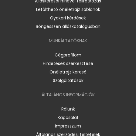
Álláskeresői hírlevél feliratkozás
Letölthető önéletrajz sablonok
Gyakori kérdések
Böngésszen álláskatalógusban
MUNKÁLTATÓKNAK
Cégprofilom
Hirdetések szerkesztése
Önéletrajz kereső
Szolgáltatások
ÁLTALÁNOS INFORMÁCIÓK
Rólunk
Kapcsolat
Impresszum
Általános szerződési feltételek