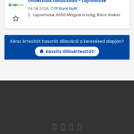
Univerzális tanácsadó - Lajosmizse
04.08.2026,
OTP Bank NyRt.
Lajosmizse, 6050 Magyarország, Bács-Kiskun
Kérsz értesítőt hasonló állásokról a keresésed alapján?
Készíts állásértesítőt!