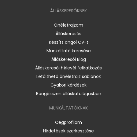
ÁLLÁSKERESŐKNEK
Önéletrajzom
Álláskeresés
Készíts angol CV-t
Munkáltató keresése
Álláskeresői Blog
Álláskeresői hírlevél feliratkozás
Letölthető önéletrajz sablonok
Gyakori kérdések
Böngésszen álláskatalógusban
MUNKÁLTATÓKNAK
Cégprofilom
Hirdetések szerkesztése