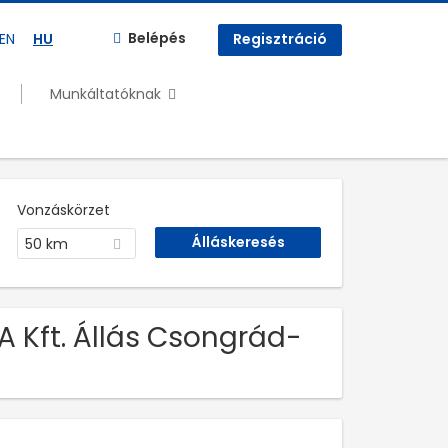
Belépés
EN
HU
Regisztráció
Munkáltatóknak
Vonzáskörzet
50 km
A Kft. Állás Csongrád-