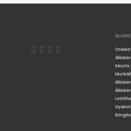
ÁLLÁSK
Önélet
Álláske
Készíts
Munkált
Állásker
Állásker
Letölth
Gyakori
Böngéss