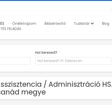
SÉS
Önéletrajzom
Állásértesítő
Blog
Tudástár
ETÉS FELADÁS
Hol keresed?
Asszisztencia / Adminisztráció HS
sanád megye