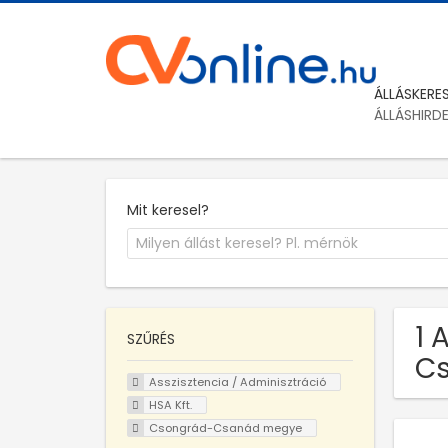
ÁLLÁSKERE
ÁLLÁSHIRD
Mit keresel?
1 
SZŰRÉS
C
Asszisztencia / Adminisztráció
HSA Kft.
Csongrád-Csanád megye