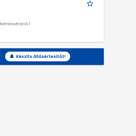
 Adminisztráció |
Készíts állásértesítőt!