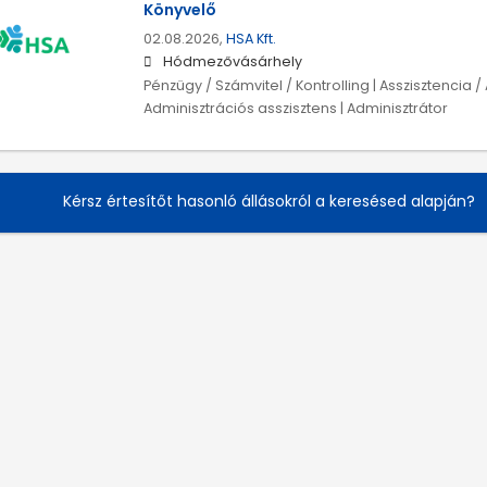
Könyvelő
02.08.2026,
HSA Kft.
Hódmezővásárhely
Pénzügy / Számvitel / Kontrolling | Asszisztencia /
Adminisztrációs asszisztens | Adminisztrátor
Kérsz értesítőt hasonló állásokról a keresésed alapján?