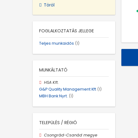
Töröl
FOGLALKOZTATÁS JELLEGE
Teljes munkaidős
(1)
MUNKÁLTATÓ
HSA Kft.
G&P Quality Management Kft
(1)
MBH Bank Nyrt.
(1)
TELEPÜLÉS / RÉGIÓ
Csongrád-Csanád megye