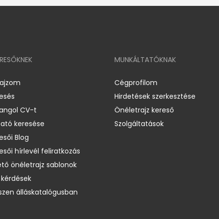
ERESŐKNEK
MUNKÁLTATÓKNAK
rajzom
Cégprofilom
resés
Hirdetések szerkesztése
 angol CV-t
Önéletrajz kereső
ató keresése
Szolgáltatások
esői Blog
esői hírlevél feliratkozás
ető önéletrajz sablonok
 kérdések
zen álláskatalógusban