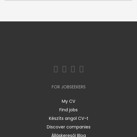
FOR JOBSEEKERS
My CV
Find jobs
Készíts angol CV-t
Discover companies
Álláskeresői Blog