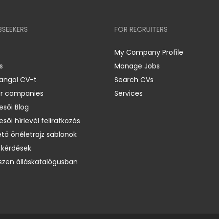
BSEEKERS
FOR RECRUITERS
My Company Profile
s
Manage Jobs
 angol CV-t
Search CVs
er companies
Services
esői Blog
esői hírlevél feliratkozás
ető önéletrajz sablonok
 kérdések
zen álláskatalógusban