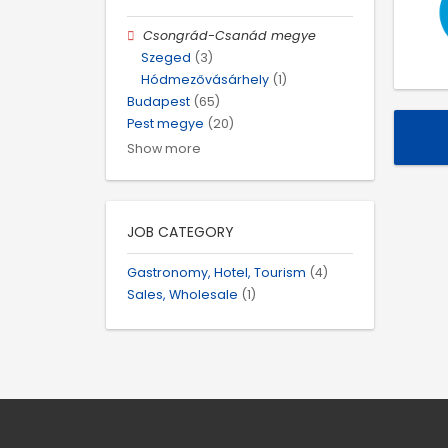
Csongrád-Csanád megye
Szeged
(3)
Hódmezővásárhely
(1)
Budapest
(65)
Pest megye
(20)
Show more
JOB CATEGORY
Gastronomy, Hotel, Tourism
(4)
Sales, Wholesale
(1)