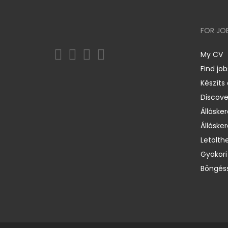
FOR JO
My CV
Find job
Készíts
Discov
Állásker
Állásker
Letölth
Gyakori
Böngéss