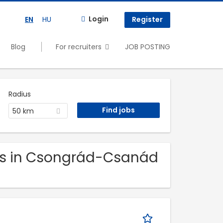
Login
EN
HU
Register
Blog
For recruiters
JOB POSTING
Radius
50 km
obs in Csongrád-Csanád