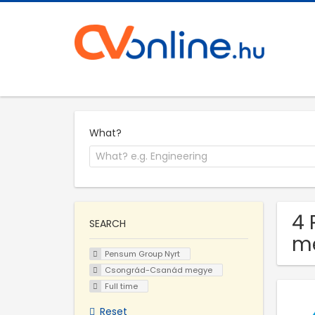
What?
4 
SEARCH
m
Pensum Group Nyrt
Csongrád-Csanád megye
Full time
Reset