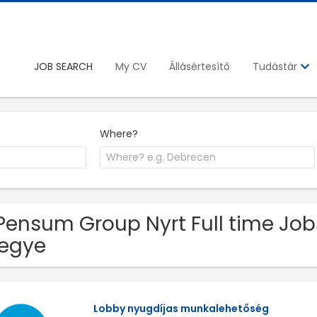
JOB SEARCH
My CV
Állásértesítő
Tudástár
Where?
Pensum Group Nyrt Full time J
egye
Lobby nyugdíjas munkalehetőség