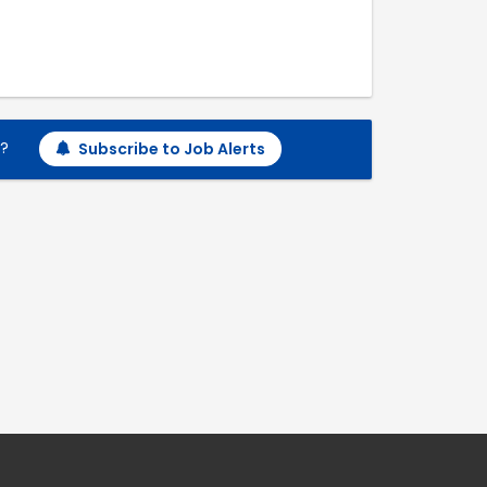
h?
Subscribe to Job Alerts