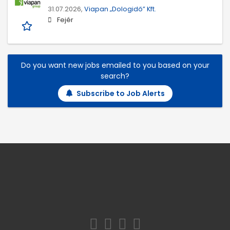
31.07.2026,
Viapan „Dologidő” Kft.
Fejér
Do you want new jobs emailed to you based on your
search?
Subscribe to Job Alerts